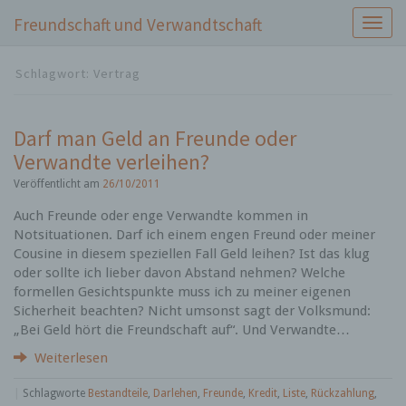
Freundschaft und Verwandtschaft
S
c
h
Schlagwort:
Vertrag
a
l
t
Darf man Geld an Freunde oder
e
Verwandte verleihen?
N
a
Veröffentlicht am
26/10/2011
v
i
Auch Freunde oder enge Verwandte kommen in
g
Notsituationen. Darf ich einem engen Freund oder meiner
a
Cousine in diesem speziellen Fall Geld leihen? Ist das klug
t
oder sollte ich lieber davon Abstand nehmen? Welche
i
formellen Gesichtspunkte muss ich zu meiner eigenen
o
Sicherheit beachten? Nicht umsonst sagt der Volksmund:
n
„Bei Geld hört die Freundschaft auf“. Und Verwandte…
Weiterlesen
|
Schlagworte
Bestandteile
,
Darlehen
,
Freunde
,
Kredit
,
Liste
,
Rückzahlung
,