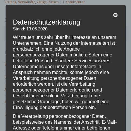
Vertrag
,
Verwandte
,
Zeuge
,
Zinsen
|
1 Kommentar
SUCHE
Datenschutzerklärung
S
Stand: 13.06.2020
u
Wir freuen uns sehr über Ihr Interesse an unserem
c
Unternehmen. Eine Nutzung der Internetseiten ist
h
grundsätzlich ohne jede Angabe
LETZTE BEITRÄGE
e
personenbezogener Daten möglich. Sofern eine
n
betroffene Person besondere Services unseres
Wird der 13. Hochzeitstag – die Veilchenhochzeit gefeiert?
a
Unternehmens über unsere Internetseite in
c
Anspruch nehmen möchte, könnte jedoch eine
Ist ein Geschenk zur Petersilienhochzeit nötig?
h
Verarbeitung personenbezogener Daten
:
erforderlich werden. Ist die Verarbeitung
ABC Geburtstagsspiel – Variante mit Spaßgarantie
personenbezogener Daten erforderlich und
besteht für eine solche Verarbeitung keine
gesetzliche Grundlage, holen wir generell eine
ABC Geburtstags Spiel zum runden Geburtstag
Einwilligung der betroffenen Person ein.
Die Lieblingsfarbe der Deutschen ist …?
Die Verarbeitung personenbezogener Daten,
beispielsweise des Namens, der Anschrift, E-Mail-
Adresse oder Telefonnummer einer betroffenen