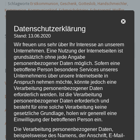
|
Schlagworte
Erstkommunion
,
Geschenk
,
Gotteslob
,
Handschmeichler
,
Kommunion
,
Kommunionkind
,
Schmeichelsteine
,
Schutzengel
,
Weißer
Sonntag
,
Widmung
|
1 Kommentar
Datenschutzerklärung
SUCHE
Stand: 13.06.2020
Wir freuen uns sehr über Ihr Interesse an unserem
S
Unternehmen. Eine Nutzung der Internetseiten ist
u
grundsätzlich ohne jede Angabe
c
personenbezogener Daten möglich. Sofern eine
h
LETZTE BEITRÄGE
betroffene Person besondere Services unseres
e
Unternehmens über unsere Internetseite in
n
Anspruch nehmen möchte, könnte jedoch eine
Wird der 13. Hochzeitstag – die Veilchenhochzeit gefeiert?
a
Verarbeitung personenbezogener Daten
c
erforderlich werden. Ist die Verarbeitung
Ist ein Geschenk zur Petersilienhochzeit nötig?
h
personenbezogener Daten erforderlich und
:
besteht für eine solche Verarbeitung keine
ABC Geburtstagsspiel – Variante mit Spaßgarantie
gesetzliche Grundlage, holen wir generell eine
Einwilligung der betroffenen Person ein.
ABC Geburtstags Spiel zum runden Geburtstag
Die Verarbeitung personenbezogener Daten,
beispielsweise des Namens, der Anschrift, E-Mail-
Die Lieblingsfarbe der Deutschen ist …?