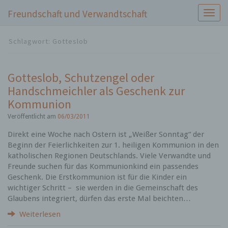
Freundschaft und Verwandtschaft
S
c
h
Schlagwort:
Gotteslob
a
l
t
Gotteslob, Schutzengel oder
e
Handschmeichler als Geschenk zur
N
a
Kommunion
v
Veröffentlicht am
06/03/2011
i
g
Direkt eine Woche nach Ostern ist „Weißer Sonntag“ der
a
Beginn der Feierlichkeiten zur 1. heiligen Kommunion in den
t
katholischen Regionen Deutschlands. Viele Verwandte und
i
Freunde suchen für das Kommunionkind ein passendes
o
Geschenk. Die Erstkommunion ist für die Kinder ein
n
wichtiger Schritt – sie werden in die Gemeinschaft des
Glaubens integriert, dürfen das erste Mal beichten…
Weiterlesen