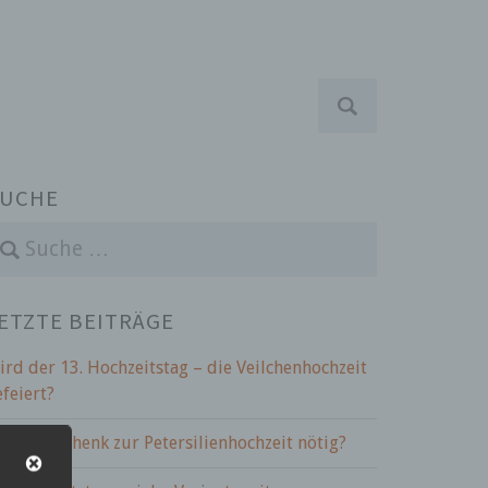
S
u
c
h
e
UCHE
n
a
c
h
:
ETZTE BEITRÄGE
ird der 13. Hochzeitstag – die Veilchenhochzeit
efeiert?
st ein Geschenk zur Petersilienhochzeit nötig?