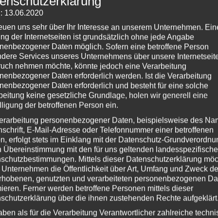
enschutzerklärung
A
sendes Geschenk. Die Erstkommunion ist
: 13.06.2020
S
en in die Gemeinschaft des Glaubens
reuen uns sehr über Ihr Interesse an unserem Unternehmen. Ein
A
ng der Internetseiten ist grundsätzlich ohne jede Angabe
nenbezogener Daten möglich. Sofern eine betroffene Person
dere Services unseres Unternehmens über unsere Internetseite
D
hmeichler
,
Kommunion
,
Kommunionkind
,
uch nehmen möchte, könnte jedoch eine Verarbeitung
1 Kommentar
nenbezogener Daten erforderlich werden. Ist die Verarbeitung
nenbezogener Daten erforderlich und besteht für eine solche
S
beitung keine gesetzliche Grundlage, holen wir generell eine
lligung der betroffenen Person ein.
1
e
erarbeitung personenbezogener Daten, beispielsweise des Na
nschrift, E-Mail-Adresse oder Telefonnummer einer betroffenen
n, erfolgt stets im Einklang mit der Datenschutz-Grundverordnu
Fe
n Übereinstimmung mit den für uns geltenden landesspezifisch
Ge
schutzbestimmungen. Mittels dieser Datenschutzerklärung mö
H
 Unternehmen die Öffentlichkeit über Art, Umfang und Zweck de
rhobenen, genutzten und verarbeiteten personenbezogenen Da
Ko
mieren. Ferner werden betroffene Personen mittels dieser
P
schutzerklärung über die ihnen zustehenden Rechte aufgeklärt
Sc
aben als für die Verarbeitung Verantwortlicher zahlreiche techn