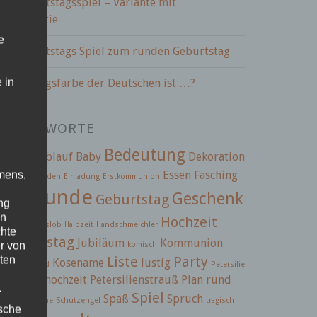
BC Geburtstagsspiel – Variante mit
paßgarantie
e
BC Geburtstags Spiel zum runden Geburtstag
 in
ie Lieblingsfarbe der Deutschen ist …?
CHLAGWORTE
Bedeutung
2.5
ABC
Ablauf
Baby
Dekoration
infach
Essen
Fasching
mens,
einladen
Einladung
Erstkommunion
Freunde
Geschenk
Geburtstag
ng
iern
en
Hochzeit
tränke
Gotteslob
Halbzeit
Handschmeichler
chte
ochzeitstag
Jubiläum
Kommunion
r von
komisch
Liste
Party
ten
Kosename
lustig
mmunionkind
Petersilie
etersilienhochzeit
Petersilienstrauß
Plan
rund
.
Spiel
Spaß
Spruch
hmeichelsteine
Schutzengel
tragisch
ische