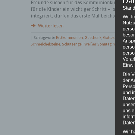
Dat
Freunde suchen für das Kommunionkind ein pas
Stand
für die Kinder ein wichtiger Schritt – sie werd
integriert, dürfen das erste Mal beichten…
Wir f
Nutzu
Weiterlesen
perso
beson
|
Schlagworte
Erstkommunion
,
Geschenk
,
Gotteslob
,
Handsc
Anspr
Schmeichelsteine
,
Schutzengel
,
Weißer Sonntag
,
Widmung
|
perso
perso
Verar
Einwi
Die V
der A
Perso
und i
Daten
unser
uns e
infor
Daten
Wir h