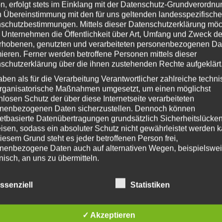
kten Seiten wurden zum Zeitpunkt der
V
n, erfolgt stets im Einklang mit der Datenschutz-Grundverordnu
üft. Rechtswidrige Inhalte waren zum
n Übereinstimmung mit den für uns geltenden landesspezifisch
schutzbestimmungen. Mittels dieser Datenschutzerklärung mö
permanente inhaltliche Kontrolle der
A
 Unternehmen die Öffentlichkeit über Art, Umfang und Zweck de
ltspunkte einer Rechtsverletzung nicht
rhobenen, genutzten und verarbeiteten personenbezogenen Da
ungen werden wir derartige Links
A
mieren. Ferner werden betroffene Personen mittels dieser
r
schutzerklärung über die ihnen zustehenden Rechte aufgeklärt
c
M
aben als für die Verarbeitung Verantwortlicher zahlreiche techn
h
 greatest care. However, we cannot
rganisatorische Maßnahmen umgesetzt, um einen möglichst
i
eness and topicality of the contents. As a
nlosen Schutz der über diese Internetseite verarbeiteten
A
v
n content on these pages in accordance
nenbezogenen Daten sicherzustellen. Dennoch können
5 DDG we are not obliged to monitor
netbasierte Datenübertragungen grundsätzlich Sicherheitslücke
E
rties or to investigate circumstances that
isen, sodass ein absoluter Schutz nicht gewährleistet werden k
iesem Grund steht es jeder betroffenen Person frei,
 or block the use of information according
K
nenbezogene Daten auch auf alternativen Wegen, beispielswe
ility in this respect is only possible from
onisch, an uns zu übermitteln.
nt. If we become aware of any such
W
ion immediately.
iffsbestimmungen
ssenziell
Statistiken
atenschutzerklärung beruht auf den Begrifflichkeiten, die durch
e und Werke auf diesen Seiten unterliegen
äischen Richtlinien- und Verordnungsgeber beim Erlass der
ung, Bearbeitung, Verbreitung und jede
schutz-Grundverordnung (DS-GVO) verwendet wurden. Unser
✓ Akzeptieren
Urheberrechtes bedürfen der schriftlichen