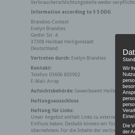
Verbraucherschlichtungsstelle weder verpflichte
Information according to § 5 DDG
Brandies-Context
Evelyn Brandies
Genfer Str. 4
37308 Heilbad Heiligenstadt
Deutschland
Dat
Vertreten durch:
Evelyn Brandies
Stand
Kontakt:
Wir f
Telefon: 03606 603902
Nutzu
perso
E-Mail: Array
beson
Aufsichtsbehörde:
Gewerbeamt Heilbad Heilig
Anspr
perso
Haftungsausschluss
perso
Haftung für Links:
Verar
Einwi
Unser Angebot enthält Links zu externen Webseit
Einfluss haben. Deshalb können wir für diese f
Die V
übernehmen. Für die Inhalte der verlinkten Seite
der A