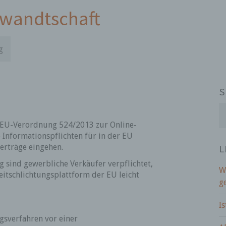
rwandtschaft
g
S
S
u
r EU-Verordnung 524/2013 zur Online-
c
e Informationspflichten für in der EU
h
L
erträge eingehen.
e
n
 sind gewerbliche Verkäufer verpflichtet,
W
a
eitschlichtungsplattform der EU leicht
g
c
h
I
:
gsverfahren vor einer