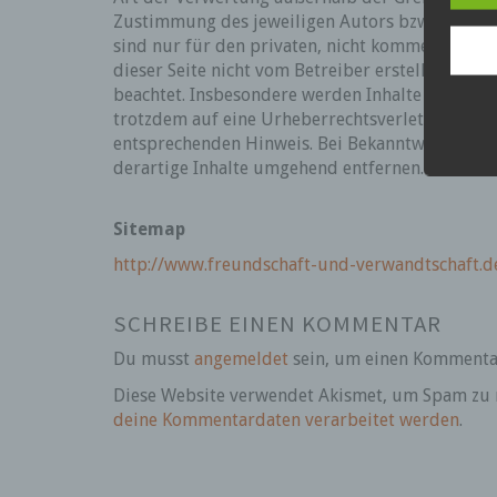
Daten
Zustimmung des jeweiligen Autors bzw. Erstelle
Kunde
dies 
sind nur für den privaten, nicht kommerziellen 
Begrif
dieser Seite nicht vom Betreiber erstellt wurde
Wir v
beachtet. Insbesondere werden Inhalte Dritter al
folge
trotzdem auf eine Urheberrechtsverletzung au
entsprechenden Hinweis. Bei Bekanntwerden vo
derartige Inhalte umgehend entfernen.
Sitemap
http://www.freundschaft-und-verwandtschaft.d
SCHREIBE EINEN KOMMENTAR
Du musst
angemeldet
sein, um einen Kommenta
Diese Website verwendet Akismet, um Spam zu 
deine Kommentardaten verarbeitet werden
.