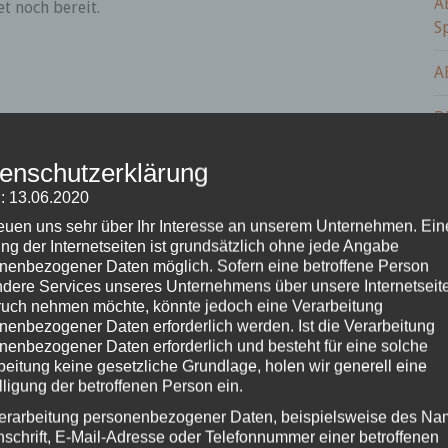
A
t noch bereit.
S
A
D
enschutzerklärung
S
: 13.06.2020
1
reuen uns sehr über Ihr Interesse an unserem Unternehmen. Ein
e
ng der Internetseiten ist grundsätzlich ohne jede Angabe
nenbezogener Daten möglich. Sofern eine betroffene Person
dere Services unseres Unternehmens über unsere Internetseite
Fe
enstadt
uch nehmen möchte, könnte jedoch eine Verarbeitung
Ge
nenbezogener Daten erforderlich werden. Ist die Verarbeitung
H
nenbezogener Daten erforderlich und besteht für eine solche
beitung keine gesetzliche Grundlage, holen wir generell eine
Ko
lligung der betroffenen Person ein.
en Dritter, auf deren Inhalte wir keinen
P
remden Inhalte auch keine Gewähr
erarbeitung personenbezogener Daten, beispielsweise des Na
Sc
n ist stets der jeweilige Anbieter oder
nschrift, E-Mail-Adresse oder Telefonnummer einer betroffenen