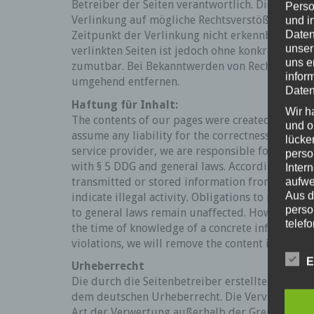
Betreiber der Seiten verantwortlich. Die verlin
Perso
Verlinkung auf mögliche Rechtsverstöße überpr
und i
Daten
Zeitpunkt der Verlinkung nicht erkennbar. Eine 
unser
verlinkten Seiten ist jedoch ohne konkrete Anha
uns e
zumutbar. Bei Bekanntwerden von Rechtsverletz
infor
umgehend entfernen.
Daten
Haftung für Inhalt:
Wir h
The contents of our pages were created with the
und o
assume any liability for the correctness, complet
lücke
service provider, we are responsible for our ow
perso
with § 5 DDG and general laws. According to § 
Inter
transmitted or stored information from third pa
aufwe
Aus d
indicate illegal activity. Obligations to remove
perso
to general laws remain unaffected. However, liab
telef
the time of knowledge of a concrete infringeme
violations, we will remove the content in quest
Begr
E
Urheberrecht
Die D
Die durch die Seitenbetreiber erstellten Inhalt
Europ
dem deutschen Urheberrecht. Die Vervielfältig
Daten
Art der Verwertung außerhalb der Grenzen des 