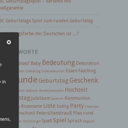
BC Geburtstagsspiel – Variante mit
paßgarantie
BC Geburtstags Spiel zum runden Geburtstag
ie Lieblingsfarbe der Deutschen ist …?
CHLAGWORTE
Bedeutung
2.5
ABC
Ablauf
Baby
Dekoration
e
infach
Essen
Fasching
einladen
Einladung
Erstkommunion
Freunde
Geschenk
Geburtstag
 in
iern
Hochzeit
tränke
Gotteslob
Halbzeit
Handschmeichler
ochzeitstag
Jubiläum
Kommunion
komisch
Liste
Party
Kosename
lustig
mmunionkind
Petersilie
etersilienhochzeit
Petersilienstrauß
Plan
rund
mens,
Spiel
Spaß
Spruch
hmeichelsteine
Schutzengel
tragisch