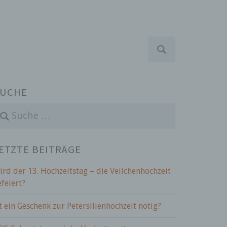
S
u
c
h
e
UCHE
n
a
c
h
:
ETZTE BEITRÄGE
ird der 13. Hochzeitstag – die Veilchenhochzeit
efeiert?
st ein Geschenk zur Petersilienhochzeit nötig?