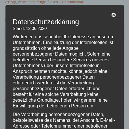
Vertrag
,
Verwandte
,
Zeuge
,
Zinsen
|
1 Kommentar
SUCHE
Datenschutzerklärung
S
Stand: 13.06.2020
u
Wir freuen uns sehr über Ihr Interesse an unserem
c
Unternehmen. Eine Nutzung der Internetseiten ist
h
grundsätzlich ohne jede Angabe
LETZTE BEITRÄGE
e
personenbezogener Daten möglich. Sofern eine
n
betroffene Person besondere Services unseres
Wird der 13. Hochzeitstag – die Veilchenhochzeit gefeiert?
a
Unternehmens über unsere Internetseite in
c
Anspruch nehmen möchte, könnte jedoch eine
Ist ein Geschenk zur Petersilienhochzeit nötig?
h
Verarbeitung personenbezogener Daten
:
erforderlich werden. Ist die Verarbeitung
ABC Geburtstagsspiel – Variante mit Spaßgarantie
personenbezogener Daten erforderlich und
besteht für eine solche Verarbeitung keine
gesetzliche Grundlage, holen wir generell eine
ABC Geburtstags Spiel zum runden Geburtstag
Einwilligung der betroffenen Person ein.
Die Lieblingsfarbe der Deutschen ist …?
Die Verarbeitung personenbezogener Daten,
beispielsweise des Namens, der Anschrift, E-Mail-
Adresse oder Telefonnummer einer betroffenen