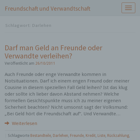
Freundschaft und Verwandtschaft
S
c
h
Schlagwort:
Darlehen
a
l
t
Darf man Geld an Freunde oder
e
Verwandte verleihen?
N
a
Veröffentlicht am
26/10/2011
v
i
Auch Freunde oder enge Verwandte kommen in
g
Notsituationen. Darf ich einem engen Freund oder meiner
a
Cousine in diesem speziellen Fall Geld leihen? Ist das klug
t
oder sollte ich lieber davon Abstand nehmen? Welche
i
formellen Gesichtspunkte muss ich zu meiner eigenen
o
Sicherheit beachten? Nicht umsonst sagt der Volksmund:
n
„Bei Geld hört die Freundschaft auf“. Und Verwandte…
Weiterlesen
|
Schlagworte
Bestandteile
,
Darlehen
,
Freunde
,
Kredit
,
Liste
,
Rückzahlung
,