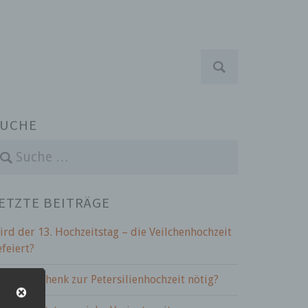
S
u
c
h
e
UCHE
n
a
c
h
:
ETZTE BEITRÄGE
ird der 13. Hochzeitstag – die Veilchenhochzeit
efeiert?
st ein Geschenk zur Petersilienhochzeit nötig?