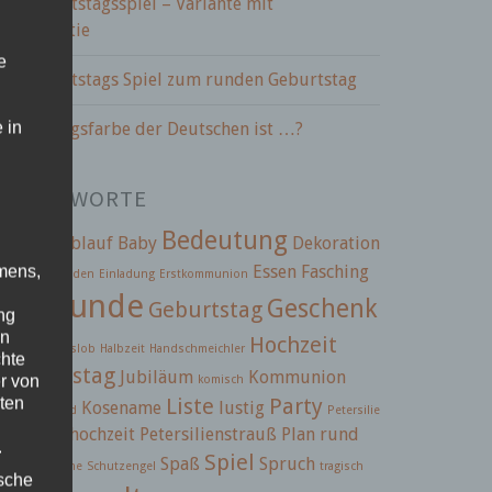
BC Geburtstagsspiel – Variante mit
paßgarantie
e
BC Geburtstags Spiel zum runden Geburtstag
 in
ie Lieblingsfarbe der Deutschen ist …?
CHLAGWORTE
Bedeutung
2.5
ABC
Ablauf
Baby
Dekoration
infach
Essen
Fasching
mens,
einladen
Einladung
Erstkommunion
Freunde
Geschenk
Geburtstag
ng
iern
en
Hochzeit
tränke
Gotteslob
Halbzeit
Handschmeichler
chte
ochzeitstag
Jubiläum
Kommunion
r von
komisch
Liste
Party
ten
Kosename
lustig
mmunionkind
Petersilie
etersilienhochzeit
Petersilienstrauß
Plan
rund
.
Spiel
Spaß
Spruch
hmeichelsteine
Schutzengel
tragisch
ische