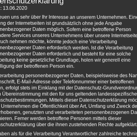
enschutzerklärung
A
: 13.06.2020
S
reuen uns sehr über Ihr Interesse an unserem Unternehmen. Ein
en
,
Schranken
,
Spiel
,
Vorbild
|
Hinterlasse einen
A
ng der Internetseiten ist grundsätzlich ohne jede Angabe
nenbezogener Daten möglich. Sofern eine betroffene Person
dere Services unseres Unternehmens über unsere Internetseite
D
uch nehmen möchte, könnte jedoch eine Verarbeitung
nenbezogener Daten erforderlich werden. Ist die Verarbeitung
nenbezogener Daten erforderlich und besteht für eine solche
S
beitung keine gesetzliche Grundlage, holen wir generell eine
lligung der betroffenen Person ein.
1
e
erarbeitung personenbezogener Daten, beispielsweise des Na
nschrift, E-Mail-Adresse oder Telefonnummer einer betroffenen
n, erfolgt stets im Einklang mit der Datenschutz-Grundverordnu
Fe
n Übereinstimmung mit den für uns geltenden landesspezifisch
Ge
schutzbestimmungen. Mittels dieser Datenschutzerklärung mö
H
 Unternehmen die Öffentlichkeit über Art, Umfang und Zweck de
rhobenen, genutzten und verarbeiteten personenbezogenen Da
Ko
mieren. Ferner werden betroffene Personen mittels dieser
P
schutzerklärung über die ihnen zustehenden Rechte aufgeklärt
Sc
aben als für die Verarbeitung Verantwortlicher zahlreiche techn