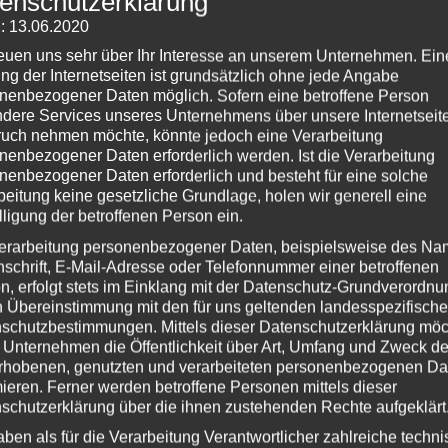
enschutzerklärung
A
men Verniedlichungen Tiernamen…
: 13.06.2020
S
reuen uns sehr über Ihr Interesse an unserem Unternehmen. Ein
A
ng der Internetseiten ist grundsätzlich ohne jede Angabe
g
,
Liste
,
Mucki
,
Schatz
,
Süßer
,
Tiger
,
Top
|
1
nenbezogener Daten möglich. Sofern eine betroffene Person
dere Services unseres Unternehmens über unsere Internetseite
D
uch nehmen möchte, könnte jedoch eine Verarbeitung
nenbezogener Daten erforderlich werden. Ist die Verarbeitung
nenbezogener Daten erforderlich und besteht für eine solche
S
beitung keine gesetzliche Grundlage, holen wir generell eine
lligung der betroffenen Person ein.
1
e
erarbeitung personenbezogener Daten, beispielsweise des Na
nschrift, E-Mail-Adresse oder Telefonnummer einer betroffenen
n, erfolgt stets im Einklang mit der Datenschutz-Grundverordnu
Fe
n Übereinstimmung mit den für uns geltenden landesspezifisch
Ge
schutzbestimmungen. Mittels dieser Datenschutzerklärung mö
H
 Unternehmen die Öffentlichkeit über Art, Umfang und Zweck de
rhobenen, genutzten und verarbeiteten personenbezogenen Da
Ko
mieren. Ferner werden betroffene Personen mittels dieser
P
schutzerklärung über die ihnen zustehenden Rechte aufgeklärt
Sc
aben als für die Verarbeitung Verantwortlicher zahlreiche techn