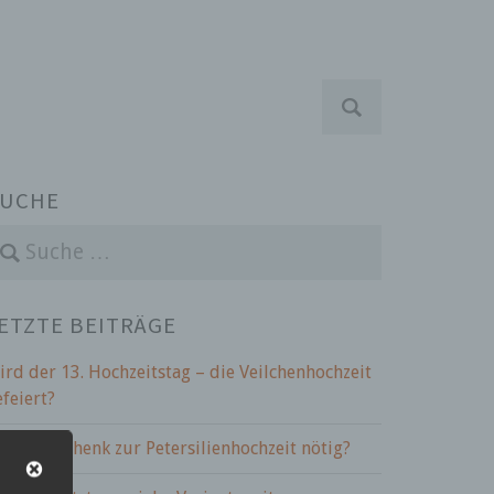
S
u
c
h
e
UCHE
n
a
c
h
:
ETZTE BEITRÄGE
ird der 13. Hochzeitstag – die Veilchenhochzeit
efeiert?
st ein Geschenk zur Petersilienhochzeit nötig?