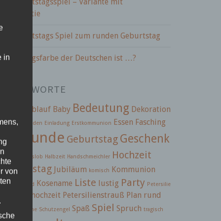
BC Geburtstagsspiel – Variante mit
paßgarantie
e
BC Geburtstags Spiel zum runden Geburtstag
 in
ie Lieblingsfarbe der Deutschen ist …?
CHLAGWORTE
Bedeutung
2.5
ABC
Ablauf
Baby
Dekoration
infach
Essen
Fasching
mens,
einladen
Einladung
Erstkommunion
Freunde
Geschenk
Geburtstag
ng
iern
en
Hochzeit
tränke
Gotteslob
Halbzeit
Handschmeichler
chte
ochzeitstag
Jubiläum
Kommunion
r von
komisch
Liste
Party
ten
Kosename
lustig
mmunionkind
Petersilie
etersilienhochzeit
Petersilienstrauß
Plan
rund
.
Spiel
Spaß
Spruch
hmeichelsteine
Schutzengel
tragisch
ische