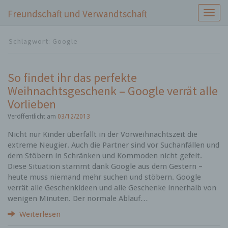
Freundschaft und Verwandtschaft
S
c
h
Schlagwort:
Google
a
l
t
So findet ihr das perfekte
e
Weihnachtsgeschenk – Google verrät alle
N
a
Vorlieben
v
Veröffentlicht am
03/12/2013
i
g
Nicht nur Kinder überfällt in der Vorweihnachtszeit die
a
extreme Neugier. Auch die Partner sind vor Suchanfällen und
t
dem Stöbern in Schränken und Kommoden nicht gefeit.
i
Diese Situation stammt dank Google aus dem Gestern –
o
heute muss niemand mehr suchen und stöbern. Google
n
verrät alle Geschenkideen und alle Geschenke innerhalb von
wenigen Minuten. Der normale Ablauf…
Weiterlesen