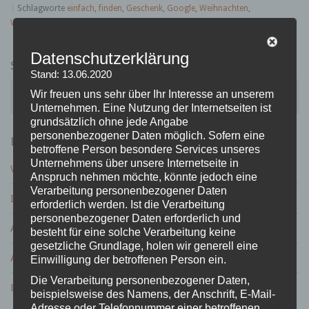
|
Schlagworte
einfach
,
finden
,
Geschenk
,
Google
,
Weihnachten
,
Weihnachtsgeschenk
|
Hinterlasse einen Kommentar
Datenschutzerklärung
SUCHE
Stand: 13.06.2020
S
Wir freuen uns sehr über Ihr Interesse an unserem
u
Unternehmen. Eine Nutzung der Internetseiten ist
c
grundsätzlich ohne jede Angabe
h
personenbezogener Daten möglich. Sofern eine
LETZTE BEITRÄGE
e
betroffene Person besondere Services unseres
n
Unternehmens über unsere Internetseite in
Wird der 13. Hochzeitstag – die Veilchenhochzeit gefeiert?
a
Anspruch nehmen möchte, könnte jedoch eine
c
Verarbeitung personenbezogener Daten
Ist ein Geschenk zur Petersilienhochzeit nötig?
h
erforderlich werden. Ist die Verarbeitung
:
personenbezogener Daten erforderlich und
ABC Geburtstagsspiel – Variante mit Spaßgarantie
besteht für eine solche Verarbeitung keine
gesetzliche Grundlage, holen wir generell eine
ABC Geburtstags Spiel zum runden Geburtstag
Einwilligung der betroffenen Person ein.
Die Verarbeitung personenbezogener Daten,
Die Lieblingsfarbe der Deutschen ist …?
beispielsweise des Namens, der Anschrift, E-Mail-
Adresse oder Telefonnummer einer betroffenen